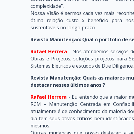
complexidade”.
Nossa Visão é sermos cada vez mais reconh
ótima relação custo x benefício para noss
sustentáveis no longo prazo.
Revista Manutenção: Qual o portfólio de s
Rafael Herrera
- Nós atendemos serviços d
Obras e Projetos, soluções projetos para Si
Sistemas Elétricos e estudos de Due Diligence.
Revista Manutenção: Quais as maiores m
destacar nesses últimos anos ?
Rafael Herrera
- Eu entendo que a maior mu
RCM – Manutenção Centrada em Confiabili
atualmente é de conhecimento da maioria d
dia têm seus ativos críticos bem identificad
mesmos.
Outras mudanças que posso destacar: a apl