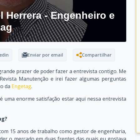
l Herrera - Engenheiro e
tag
edin
Enviar por email
Compartilhar
rande prazer de poder fazer a entrevista contigo. Me
 Revista Manutenção e irei fazer algumas perguntas
co da
Engetag
.
é uma enorme satisfação estar aqui nessa entrevista
ag?
 com 15 anos de trabalho como gestor de engenharia,
nder o mercado em duas frentes das quais eu gostava