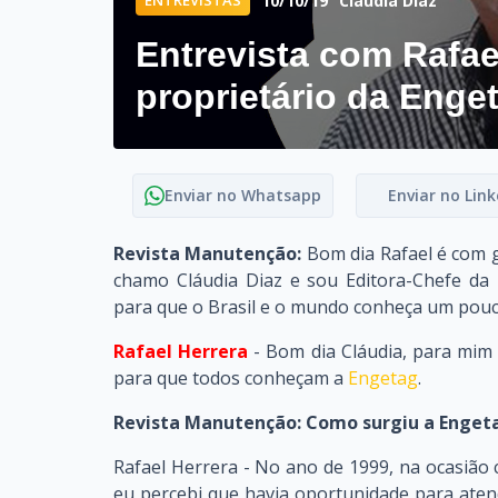
10/10/19
Cláudia Diaz
Entrevista com Rafae
proprietário da Enge
Enviar no Whatsapp
Enviar no Link
Revista Manutenção:
Bom dia Rafael é com g
chamo Cláudia Diaz e sou Editora-Chefe da
para que o Brasil e o mundo conheça um pou
Rafael Herrera
- Bom dia Cláudia, para mim 
para que todos conheçam a
Engetag
.
Revista Manutenção: Como surgiu a Enget
Rafael Herrera - No ano de 1999, na ocasião
eu percebi que havia oportunidade para ate