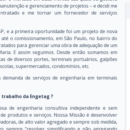
 manutenção e gerenciamento de projetos – e decidi me
ontratado e me tornar um fornecedor de serviços
P, e a primeira oportunidade foi um projeto de nova
o até o comissionamento, em São Paulo, no bairro do
tratados para gerenciar uma obra de adequação de um
 Maria. E assim seguimos. Desde então somamos em
as de diversos portes, terminais portuários, galpões
 escolas, supermercados, condomínios, etc.
à demanda de serviços de engenharia em terminais
e trabalho da Engetag ?
sa de engenharia consultiva independente e sem
 de produtos e serviços. Nossa Missão é desenvolver
ovadoras, de alto valor agregado e sempre sob medida,
mos sempre “resolver simplificando e não agregando