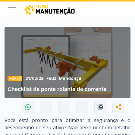
cters for results.
21/02/23
Fauzi Mendonça
ACERVO
Checklist de ponte rolante de corrente
Você está pronto para otimizar a segurança e o
desempenho do seu ativo? Não deixe nenhum detalhe
escapar!
O nosso checklist gratuito é uma ferramenta