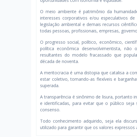
oportunidades com isonomia e equidade.
O meio ambiente é patrimônio da humanidad
interesses corporativos e/ou especulativos de
legislação ambiental e demais recursos ciêntíf
todas pessoas, profissionais, empresas, governo
O progresso social, político, econômico, cien
política econômica desenvolvimentista, não 
resultantes do modelo fracassado que popul
década de noventa.
A meritocracia é uma distopia que catalisa a co
estar coletivo, tornando-as flexíveis e barganh
superada.
A transparência é sinônimo de lisura, portanto
e identificadas, para evitar que o público se
consenso.
Todo conhecimento adquirido, seja ela discursi
utilizado para garantir que os valores expresso