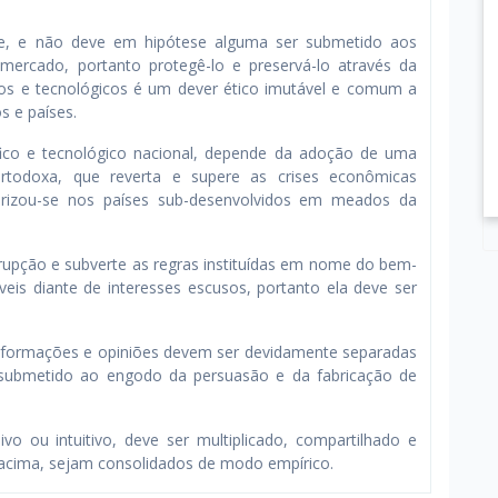
e, e não deve em hipótese alguma ser submetido aos
 mercado, portanto protegê-lo e preservá-lo através da
icos e tecnológicos é um dever ético imutável e comum a
s e países.
tífico e tecnológico nacional, depende da adoção de uma
ortodoxa, que reverta e supere as crises econômicas
arizou-se nos países sub-desenvolvidos em meados da
rrupção e subverte as regras instituídas em nome do bem-
aveis diante de interesses escusos, portanto ela deve ser
 informações e opiniões devem ser devidamente separadas
ja submetido ao engodo da persuasão e da fabricação de
vo ou intuitivo, deve ser multiplicado, compartilhado e
s acima, sejam consolidados de modo empírico.